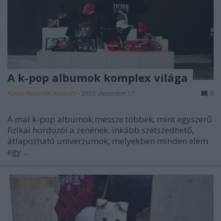
A k-pop albumok komplex világa
Koreai Kulturális Központ
•
2025. december 17.
0
A mai k-pop albumok messze többek, mint egyszerű
fizikai hordozói a zenének: inkább szétszedhető,
átlapozható univerzumok, melyekben minden elem
egy ...