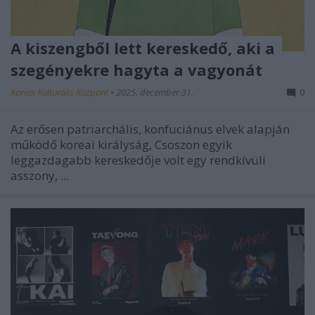
A kiszengből lett kereskedő, aki a
szegényekre hagyta a vagyonát
Koreai Kulturális Központ
•
2025. december 31.
0
Az erősen patriarchális, konfuciánus elvek alapján
működő koreai királyság, Csoszon egyik
leggazdagabb kereskedője volt egy rendkívüli
asszony, ...