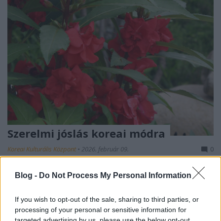
Szerelmi jóslás koreai módra
Koreai Kulturális Központ
•
2026. február 09.
0
„Szeret? Nem szeret?” – mormolják az emberek
Blog -
Do Not Process My Personal Information
valamilyen virág szirmait tépkedve, hogy kiderítsék,
szereti-e őket a szívük választottja. Bár ez ...
If you wish to opt-out of the sale, sharing to third parties, or
processing of your personal or sensitive information for
targeted advertising by us, please use the below opt-out