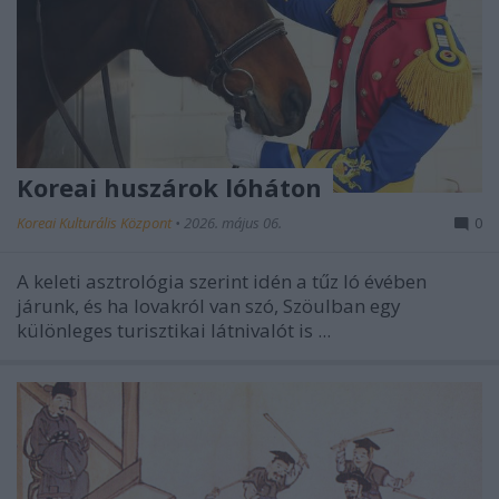
Koreai huszárok lóháton
Koreai Kulturális Központ
•
2026. május 06.
0
A keleti asztrológia szerint idén a tűz ló évében
járunk, és ha lovakról van szó, Szöulban egy
különleges turisztikai látnivalót is ...