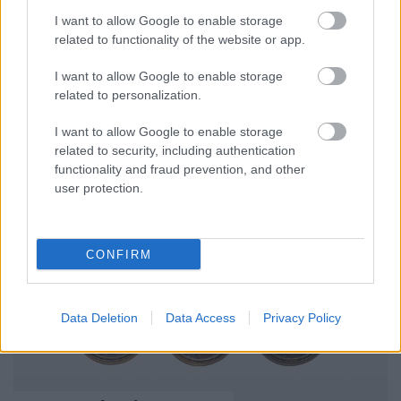
I want to allow Google to enable storage
Amikor Dél-Koreára gondolunk, a többségnek a k-
related to functionality of the website or app.
pop, a csilipasztával bolondított gasztronómia, a
kozmetikumok világa vagy a filmipar jut eszébe, és ...
I want to allow Google to enable storage
related to personalization.
I want to allow Google to enable storage
related to security, including authentication
functionality and fraud prevention, and other
user protection.
CONFIRM
Data Deletion
Data Access
Privacy Policy