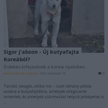
Sigor j'abson - Új kutyafajta
Koreából?
Érdekes kifejezések a koreai nyelvben
Koreai Kulturális Központ
•
2025. december 10.
0
Tacskó, beagle, shiba inu – csak néhány példa
azokra a kutyafajtákra, amelyek világszerte
ismertek, és amelyek származási helyük jelképeivé is
...