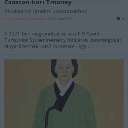
Csoszon-kori Tmoney
Kisokos történelmi sorozatokhoz
Koreai Kulturális Központ
•
2026. január 09.
0
A 2021-ben megrendezésre került 9.
Szöuli
Turisztikai Szuvenírverseny
fődíját és közönségdíját
elnyerő termék - első ránézésre - egy ...