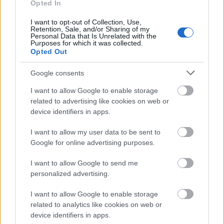
Opted In
a hagyományos koreai festészetet a modern ...
I want to opt-out of Collection, Use,
Retention, Sale, and/or Sharing of my
Personal Data that Is Unrelated with the
Purposes for which it was collected.
Opted Out
Google consents
I want to allow Google to enable storage
related to advertising like cookies on web or
device identifiers in apps.
I want to allow my user data to be sent to
Google for online advertising purposes.
I want to allow Google to send me
personalized advertising.
Koreai kávékultúra – a jeges
I want to allow Google to enable storage
americanón túl
related to analytics like cookies on web or
device identifiers in apps.
Koreai Kulturális Központ
•
2026. január 16.
0